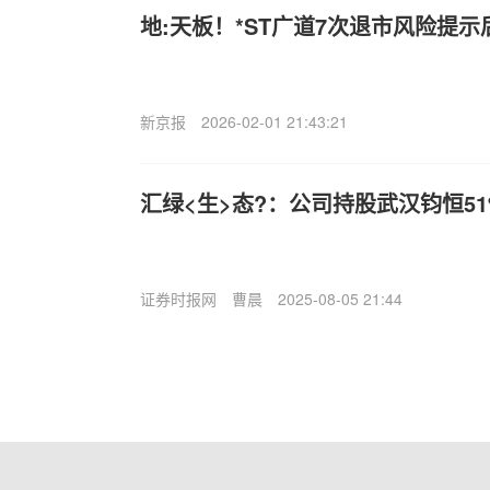
地:天板！*ST广道7次退市风险提示后
新京报
2026-02-01 21:43:21
汇绿<生>态?：公司持股武汉钧恒5
证券时报网
曹晨
2025-08-05 21:44