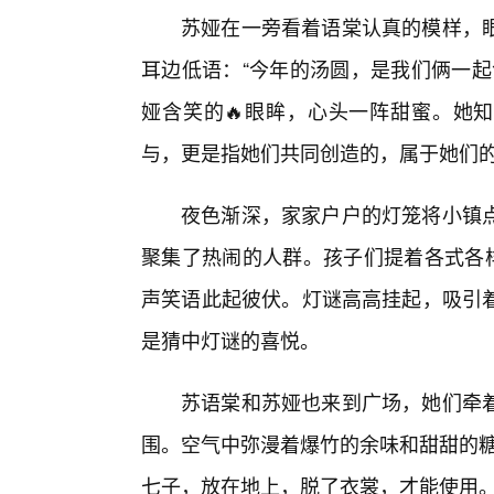
苏娅在一旁看着语棠认真的模样，
耳边低语：“今年的汤圆，是我们俩一起
娅含笑的🔥眼眸，心头一阵甜蜜。她知
与，更是指她们共同创造的，属于她们
夜色渐深，家家户户的灯笼将小镇点
聚集了热闹的人群。孩子们提着各式各
声笑语此起彼伏。灯谜高高挂起，吸引
是猜中灯谜的喜悦。
苏语棠和苏娅也来到广场，她们牵
围。空气中弥漫着爆竹的余味和甜甜的糖
七子，放在地上，脱了衣裳，才能使用。