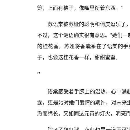
笼，上面有穗子，像嘴里衔着东西。”
苏语棠被苏娅的聪明和俏皮逗乐了，
不过，这个谜语确实很有意思。”她们一
的桂花香。苏娅将香囊系在了语棠的手
子，也像这桂花香一样，甜甜蜜蜜。
”
语棠感受着手腕上的温热，心中涌
囊，更是她对她们爱情的期许，对未来
澈而绵长，又如同这元宵的灯火，明亮
除📌了猜灯谜，花灯也是一道不可