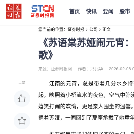
首页
快讯
要闻
股市
您当前的位置：
证券时报
>
公司
>
正文
《苏语棠苏娅闹元宵：
歌》
来源：证券时报网
作者：冯兆华
2026-02-08 
江南的元宵，总是带着几分水乡特
点赞
起，映照着小桥流水的夜色，空气中弥
嬉笑打闹的欢愉，更是亲人围坐的温馨
携着苏娅，一同回到了那座承载了她童