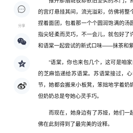
推开那扇斑驳却依旧坚实的木门，
的宫灯悬挂其间，流光溢彩，仿佛将整
捏着面团，包着那一个个圆润饱满的汤
分享
指尖轻柔而灵巧，不一会儿，就包好了
和语棠一起尝试的新式口味——抹茶和
“语棠，你也来包几个，这可是咱家
的芝麻馅递给苏语棠。苏语棠接过，心
节，她都会搬来小板凳，笨拙地学着奶
但奶奶总是夸她心灵手巧。
而现在，她身边有了苏娅，她们一
佛在此刻得到了最完美的诠释。