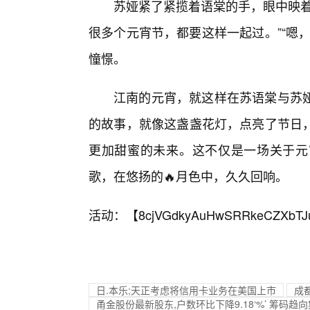
苏娅紧了紧揽着语棠的手，眼中映着
很多个元宵节，都要这样一起过。”“嗯
憧憬。
江南的元宵，就这样在苏语棠与苏娅
的故事，就像这盏盏花灯，点亮了节日
更加甜蜜的未来。这不仅是一场关于元
歌，在悠扬的🔥月色中，久久回响。
活动：【
8cjVGdkyAuHwSRRkeCZXbTJ
日.本乐;天正考虑将信用卡业务在美国上市
成
甬金股份最新股东,户数环比下降9.18‘%’ 筹码趋