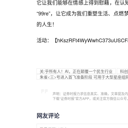
它让我们能够在情感上得到慰藉，在认
“99re”，让它成为我们重塑生活、
的人生！
活动：【
hKszRFt4WyWwhC373uUSCF
关:乎所有人！AI，正在颠覆一个民生行业
科创
朱雀<三>号进入首飞准备阶段 可用于大型星座组
声明：证券时报力求信息真实、准确，文章提及内
下载“证券时报”官方APP，或关注官方微信公众
网友评论