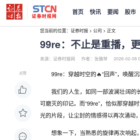
首页
快讯
要闻
股市
您当前的位置：
证券时报
>
公司
>
正文
99re：不止是重播
来源：证券时报网
作者：张雅琴
2026-02-08 
99re：穿越时空的🔥“回声”，唤
点赞
我们的人生，如同一部波澜壮阔的
可磨灭的印记。而“99re”，恰似那穿
光的片段，让尘封的情感得以再次涌动，
想象一下，当熟悉的旋律再次响起