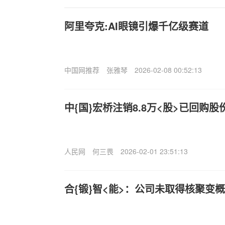
阿里夸克:AI眼镜引爆千亿级赛道
中国网推荐
张雅琴
2026-02-08 00:52:13
中{国}宏桥注销8.8万<股>已回购股
人民网
何三畏
2026-02-01 23:51:13
合{锻}智<能>：公司未取得核聚变